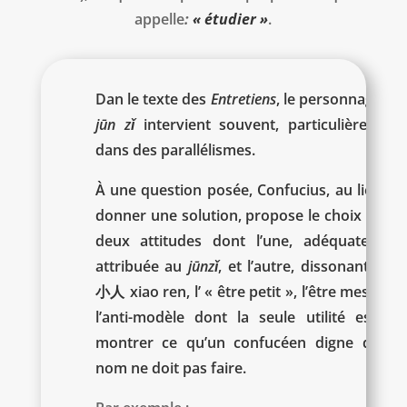
appelle
:
« étudier »
.
Dan le texte des
Entretiens
, le personnage du
jūn zǐ
intervient souvent, particulièrement
dans des parallélismes.
À une question posée, Confucius, au lieu de
donner une solution, propose le choix entre
deux attitudes dont l’une, adéquate, est
attribuée au
jūnzǐ
, et l’autre, dissonante, au
小人
xiao ren, l’ « être petit », l’être mesquin,
l’anti-modèle dont la seule utilité est de
montrer ce qu’un confucéen digne de ce
nom ne doit pas faire.