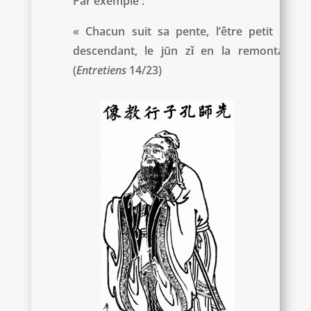
Par exemple :
« Chacun suit sa pente, l’être petit en la
descendant, le
jūn zǐ en la remontant »
(
Entretiens
14/23)