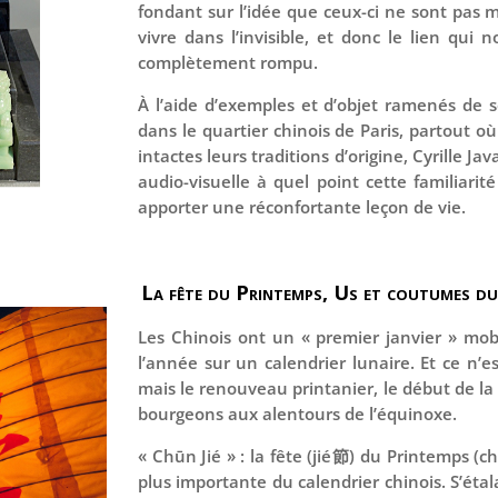
fondant sur l’idée que ceux-ci ne sont pas m
vivre dans l’invisible, et donc le lien qui
complètement rompu.
À l’aide d’exemples et d’objet ramenés de 
dans le quartier chinois de Paris, partout 
intactes leurs traditions d’origine, Cyrille 
audio-visuelle à quel point cette familiari
apporter une réconfortante leçon de vie.
La fête du Printemps
, Us et coutumes d
Les Chinois ont un « premier janvier » mob
l’année sur un calendrier lunaire. Et ce n’e
mais le renouveau printanier, le début de la
bourgeons aux alentours de l’équinoxe.
« Chūn Jié » : la fête (jié節) du Printemps (c
plus importante du calendrier chinois. S’éta