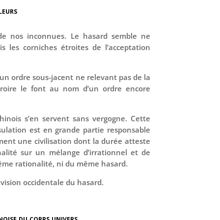
leurs
 de nos inconnues. Le hasard semble ne
 les corniches étroites de l’acceptation
’un ordre sous-jacent ne relevant pas de la
 croire le font au nom d’un ordre encore
chinois s’en servent sans vergogne. Cette
ulation est en grande partie responsable
ment une civilisation dont la durée atteste
nalité sur un mélange d’irrationnel et de
 même rationalité, ni du même hasard.
 vision occidentale du hasard.
noise du corps univers